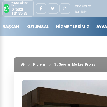
Whatsapp İhbar
ANA SAYFA
Hattı
0 (532)
İLETIŞIM
134 35 82
BAŞKAN
KURUMSAL
HIZMETLERIMIZ
AYVA
Projeler
Su Sporları Merkezi Projesi