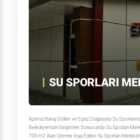
SU SPORLARI ME
İlçemiz Baraj Gölleri ve Eşsiz Doğasıyla Su Sporların
Belediyemizin Girişimleri Sonucunda Su Sporları Merke
700 m2 Alan Üzerine İnşa Edilen Su Sporları Merkezin