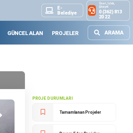
Öneri, İstek,
Şikayet
E-
0 (362) 813
Belediye
20 22
ARAMA
GÜNCEL ALAN
PROJELER
PROJE DURUMLARI
Tamamlanan Projeler