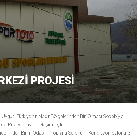
RKEZI PROJESI
a Uygun, Türkiye’nin Nadir Bölgelerinden Biri Olması Sebebiyle
zi Projesi Hayata Geçirilmiştir.
de 1 İdari Birim Odası, 1 Toplantı Salonu, 1 Kondisyon Salonu, 3