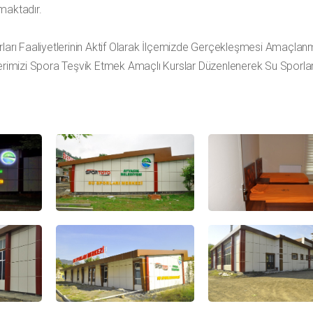
maktadır.
rları Faaliyetlerinin Aktif Olarak İlçemizde Gerçekleşmesi Amaçlanmı
çlerimizi Spora Teşvik Etmek Amaçlı Kurslar Düzenlenerek Su Sporlar