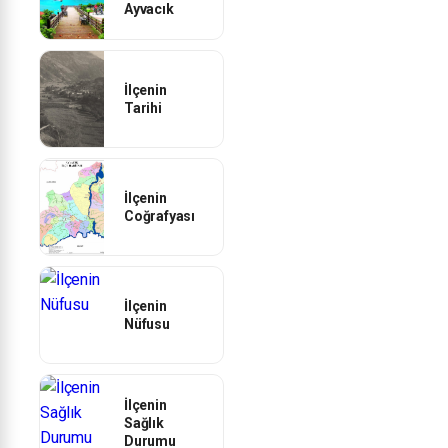
Ayvacık
İlçenin
Tarihi
İlçenin
Coğrafyası
İlçenin
Nüfusu
İlçenin
Sağlık
Durumu