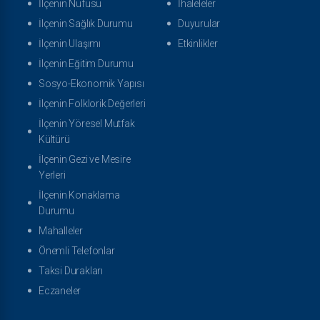
İlçenin Nüfusu
İhaleleler
İlçenin Sağlık Durumu
Duyurular
İlçenin Ulaşımı
Etkinlikler
İlçenin Eğitim Durumu
Sosyo-Ekonomik Yapısı
İlçenin Folklorik Değerleri
İlçenin Yöresel Mutfak
Kültürü
İlçenin Gezi ve Mesire
Yerleri
İlçenin Konaklama
Durumu
Mahalleler
Önemli Telefonlar
Taksi Durakları
Eczaneler