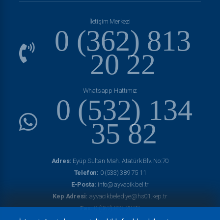
İletişim Merkezi
0 (362) 813
20 22
Whatsapp Hattımız
0 (532) 134
35 82
Adres:
Eyüp Sultan Mah. Atatürk Blv. No:70
Telefon:
0 (533) 389 75 11
E-Posta:
info@ayvacik.bel.tr
Kep Adresi:
ayvacikbelediye@hs01.kep.tr
Fax:
0 (362) 813 20 23