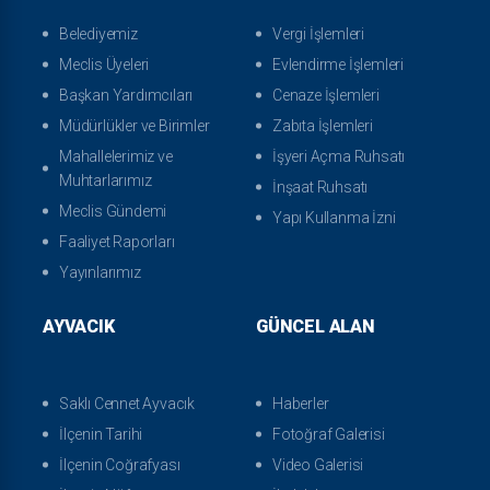
Belediyemiz
Vergi İşlemleri
Meclis Üyeleri
Evlendirme İşlemleri
Başkan Yardımcıları
Cenaze İşlemleri
Müdürlükler ve Birimler
Zabıta İşlemleri
Mahallelerimiz ve
İşyeri Açma Ruhsatı
Muhtarlarımız
İnşaat Ruhsatı
Meclis Gündemi
Yapı Kullanma İzni
Faaliyet Raporları
Yayınlarımız
AYVACIK
GÜNCEL ALAN
Saklı Cennet Ayvacık
Haberler
İlçenin Tarihi
Fotoğraf Galerisi
İlçenin Coğrafyası
Video Galerisi