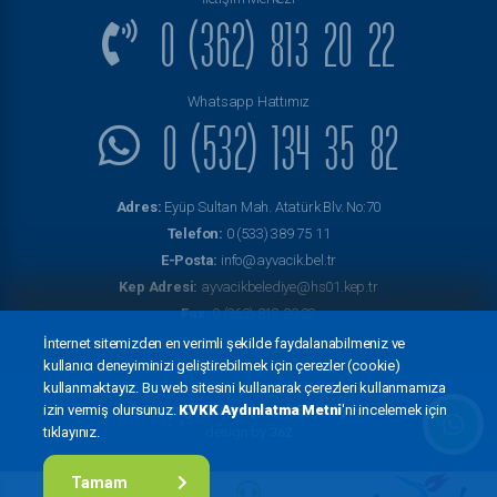
0 (362) 813 20 22
Whatsapp Hattımız
0 (532) 134 35 82
Adres:
Eyüp Sultan Mah. Atatürk Blv. No:70
Telefon:
0 (533) 389 75 11
E-Posta:
info@ayvacik.bel.tr
Kep Adresi:
ayvacikbelediye@hs01.kep.tr
Fax:
0 (362) 813 20 23
İnternet sitemizden en verimli şekilde faydalanabilmeniz ve
kullanıcı deneyiminizi geliştirebilmek için çerezler (cookie)
kullanmaktayız. Bu web sitesini kullanarak çerezleri kullanmamıza
izin vermiş olursunuz.
KVKK Aydınlatma Metni
'ni incelemek için
© Copyright 2022
Ayvacık Belediyesi
tıklayınız.
design by
362
Tamam