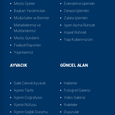
Meclis Üyeleri
Evlendirme İşlemleri
Başkan Yardımcıları
Cenaze İşlemleri
Müdürlükler ve Birimler
Zabıta İşlemleri
Mahallelerimiz ve
İşyeri Açma Ruhsatı
Muhtarlarımız
İnşaat Ruhsatı
Meclis Gündemi
Yapı Kullanma İzni
Faaliyet Raporları
Yayınlarımız
AYVACIK
GÜNCEL ALAN
Saklı Cennet Ayvacık
Haberler
İlçenin Tarihi
Fotoğraf Galerisi
İlçenin Coğrafyası
Video Galerisi
İlçenin Nüfusu
İhaleleler
İlçenin Sağlık Durumu
Duyurular