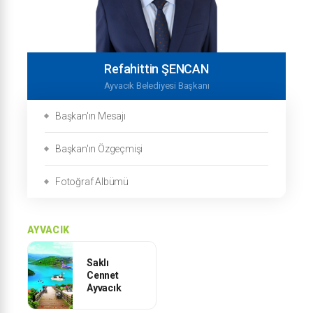
Refahittin ŞENCAN
Ayvacık Belediyesi Başkanı
Başkan'ın Mesajı
Başkan'ın Özgeçmişi
Fotoğraf Albümü
AYVACIK
Saklı
Cennet
Ayvacık