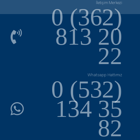
İletişim Merkezi
0 (362)
813 20
22
Whatsapp Hattımız
0 (532)
134 35
82