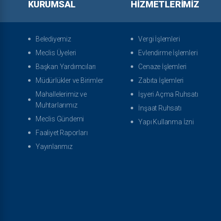
KURUMSAL
HIZMETLERIMIZ
Belediyemiz
Vergi İşlemleri
Meclis Üyeleri
Evlendirme İşlemleri
Başkan Yardımcıları
Cenaze İşlemleri
Müdürlükler ve Birimler
Zabıta İşlemleri
Mahallelerimiz ve
İşyeri Açma Ruhsatı
Muhtarlarımız
İnşaat Ruhsatı
Meclis Gündemi
Yapı Kullanma İzni
Faaliyet Raporları
Yayınlarımız