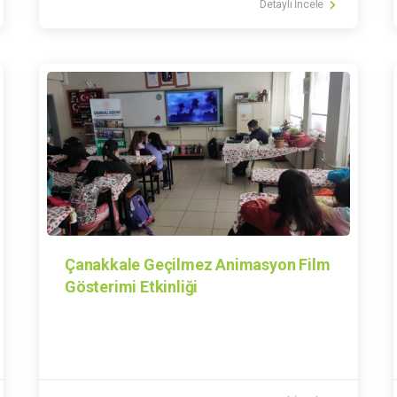
Detaylı İncele
Çanakkale Geçilmez Animasyon Film
Gösterimi Etkinliği