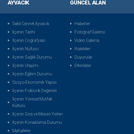
AYVACIK
GÜNCEL ALAN
Saklı Cennet Ayvacık
Haberler
İlçenin Tarihi
Fotoğraf Galerisi
İlçenin Coğrafyası
Video Galerisi
İlçenin Nüfusu
İhaleleler
İlçenin Sağlık Durumu
Duyurular
İlçenin Ulaşımı
Etkinlikler
İlçenin Eğitim Durumu
Sosyo-Ekonomik Yapısı
İlçenin Folklorik Değerleri
İlçenin Yöresel Mutfak
Kültürü
İlçenin Gezi ve Mesire Yerleri
İlçenin Konaklama Durumu
Mahalleler