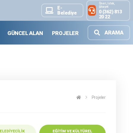
Öneri, İstek,
Şikayet
E-
0 (362) 813
Belediye
20 22
ARAMA
GÜNCEL ALAN
PROJELER
Projeler
ELEDIYECILIK
EĞITIM VE KÜLTÜREL