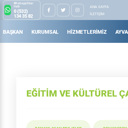
Whatsapp İhbar
ANA SAYFA
Hattı
0 (532)
İLETIŞIM
134 35 82
BAŞKAN
KURUMSAL
HIZMETLERIMIZ
AYVA
EĞITIM VE KÜLTÜREL 