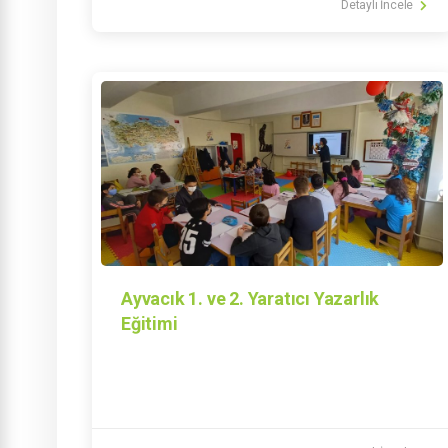
Detaylı İncele
Ayvacık 1. ve 2. Yaratıcı Yazarlık
Eğitimi