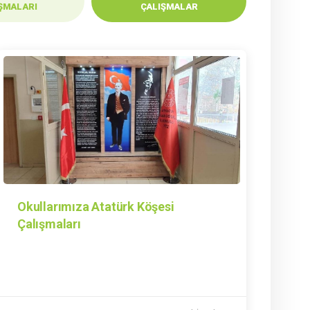
ŞMALARI
ÇALIŞMALAR
Okullarımıza Atatürk Köşesi
Çalışmaları