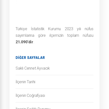
T
ürkiye İstatistik Kurumu 2023 yılı nüfus
sayımlarına göre ilçemizin toplam nüfusu
21.090
’dir
.
DIĞER SAYFALAR
Saklı Cennet Ayvacık
İlçenin Tarihi
İlçenin Coğrafyası