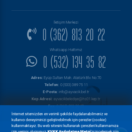
İletişim Merkezi
0 (362) 813 20 22
Whatsapp Hattımız
0 (532) 134 35 82
Adres:
Eyüp Sultan Mah. Atatürk Blv. No:70
Telefon:
0 (533) 389 75 11
E-Posta:
info@ayvacik.bel.tr
Kep Adresi:
ayvacikbelediye@hs01.kep.tr
Fax:
0 (362) 813 20 23
İnternet sitemizden en verimli şekilde faydalanabilmeniz ve
kullanıcı deneyiminizi geliştirebilmek için çerezler (cookie)
kullanmaktayız. Bu web sitesini kullanarak çerezleri kullanmamıza
© Copyright 2022
Ayvacık Belediyesi
izin vermiş olursunuz.
KVKK Aydınlatma Metni
'ni incelemek için