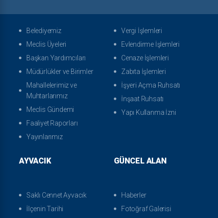
Belediyemiz
Vergi İşlemleri
Meclis Üyeleri
Evlendirme İşlemleri
Başkan Yardımcıları
Cenaze İşlemleri
Müdürlükler ve Birimler
Zabıta İşlemleri
Mahallelerimiz ve
İşyeri Açma Ruhsatı
Muhtarlarımız
İnşaat Ruhsatı
Meclis Gündemi
Yapı Kullanma İzni
Faaliyet Raporları
Yayınlarımız
AYVACIK
GÜNCEL ALAN
Saklı Cennet Ayvacık
Haberler
İlçenin Tarihi
Fotoğraf Galerisi