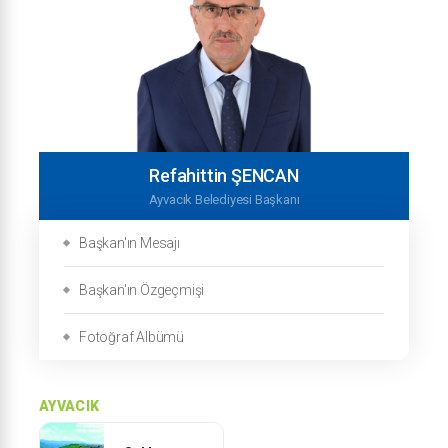
Refahittin ŞENCAN
Ayvacık Belediyesi Başkanı
Başkan'ın Mesajı
Başkan'ın Özgeçmişi
Fotoğraf Albümü
AYVACIK