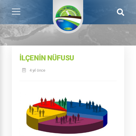
İLÇENIN NÜFUSU
4 yıl önce