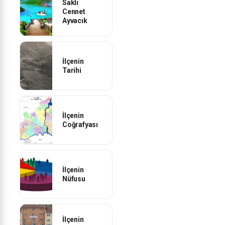
Saklı
Cennet
Ayvacık
İlçenin
Tarihi
İlçenin
Coğrafyası
İlçenin
Nüfusu
İlçenin