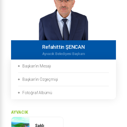
Refahittin ŞENCAN
Ayvacık Belediyesi Başkanı
Başkan'ın Mesajı
Başkan'ın Özgeçmişi
Fotoğraf Albümü
AYVACIK
Saklı