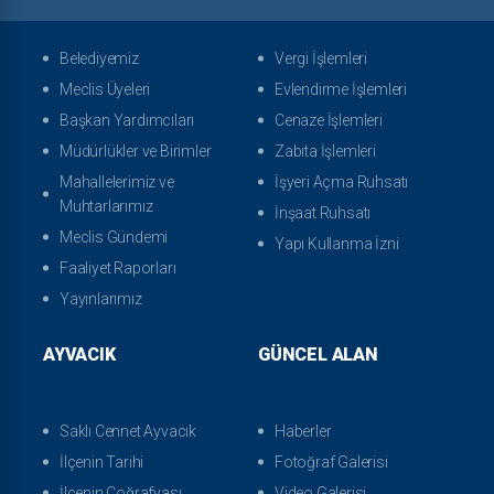
Belediyemiz
Vergi İşlemleri
Meclis Üyeleri
Evlendirme İşlemleri
Başkan Yardımcıları
Cenaze İşlemleri
Müdürlükler ve Birimler
Zabıta İşlemleri
Mahallelerimiz ve
İşyeri Açma Ruhsatı
Muhtarlarımız
İnşaat Ruhsatı
Meclis Gündemi
Yapı Kullanma İzni
Faaliyet Raporları
Yayınlarımız
AYVACIK
GÜNCEL ALAN
Saklı Cennet Ayvacık
Haberler
İlçenin Tarihi
Fotoğraf Galerisi
İlçenin Coğrafyası
Video Galerisi