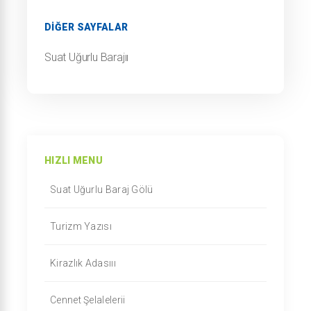
DIĞER SAYFALAR
Suat Uğurlu Barajıı
HIZLI MENU
Suat Uğurlu Baraj Gölü
Turizm Yazısı
Kirazlık Adasııı
Cennet Şelalelerii