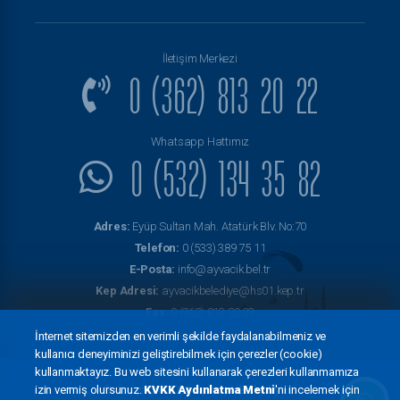
İletişim Merkezi
0 (362) 813 20 22
Whatsapp Hattımız
0 (532) 134 35 82
Adres:
Eyüp Sultan Mah. Atatürk Blv. No:70
Telefon:
0 (533) 389 75 11
E-Posta:
info@ayvacik.bel.tr
Kep Adresi:
ayvacikbelediye@hs01.kep.tr
Fax:
0 (362) 813 20 23
İnternet sitemizden en verimli şekilde faydalanabilmeniz ve
kullanıcı deneyiminizi geliştirebilmek için çerezler (cookie)
kullanmaktayız. Bu web sitesini kullanarak çerezleri kullanmamıza
izin vermiş olursunuz.
KVKK Aydınlatma Metni
'ni incelemek için
© Copyright 2022
Ayvacık Belediyesi