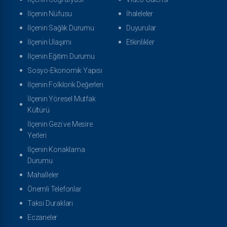
İlçenin Nüfusu
İhaleleler
İlçenin Sağlık Durumu
Duyurular
İlçenin Ulaşımı
Etkinlikler
İlçenin Eğitim Durumu
Sosyo-Ekonomik Yapısı
İlçenin Folklorik Değerleri
İlçenin Yöresel Mutfak
Kültürü
İlçenin Gezi ve Mesire
Yerleri
İlçenin Konaklama
Durumu
Mahalleler
Önemli Telefonlar
Taksi Durakları
Eczaneler