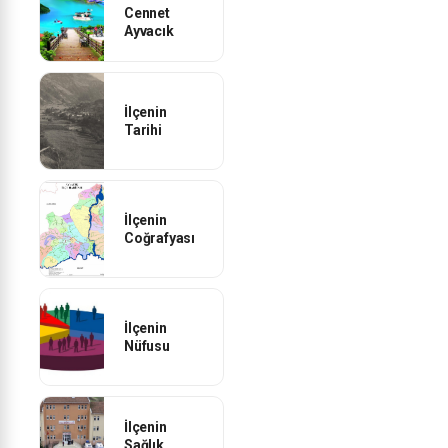
Cennet
Ayvacık
İlçenin
Tarihi
İlçenin
Coğrafyası
İlçenin
Nüfusu
İlçenin
Sağlık