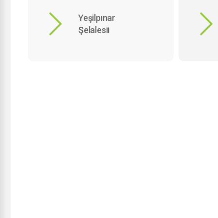
Yeşilpınar
Şelalesii