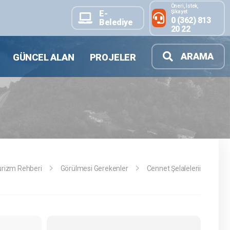
Öneri, İstek,
Şikayet
E-
0 (362) 813
Belediye
20 22
ARAMA
GÜNCEL ALAN
PROJELER
urizm Rehberi
Görülmesi Gerekenler
Cennet Şelalelerii