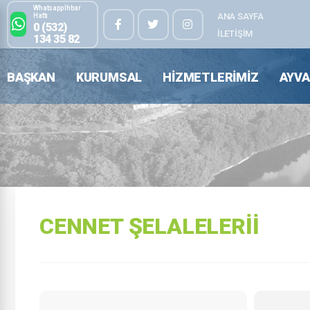
Whatsapp İhbar
ANA SAYFA
Hattı
0 (532)
İLETIŞIM
134 35 82
BAŞKAN
KURUMSAL
HIZMETLERIMIZ
AYVA
CENNET ŞELALELERII