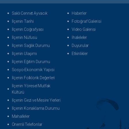
Saklı Cennet Ayvacık
Haberler
İlçenin Tarihi
Fotoğraf Galerisi
İlçenin Coğrafyası
Video Galerisi
İlçenin Nüfusu
İhaleleler
İlçenin Sağlık Durumu
Duyurular
İlçenin Ulaşımı
Etkinlikler
İlçenin Eğitim Durumu
Sosyo-Ekonomik Yapısı
İlçenin Folklorik Değerleri
İlçenin Yöresel Mutfak
Kültürü
İlçenin Gezi ve Mesire Yerleri
İlçenin Konaklama Durumu
Mahalleler
Önemli Telefonlar