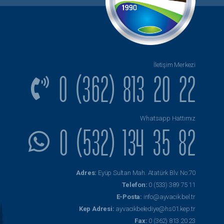
İletişim Merkezi
0 (362) 813 20 22
Whatsapp Hattımız
0 (532) 134 35 82
Adres:
Eyüp Sultan Mah. Atatürk Blv. No:70
Telefon:
0 (533) 389 75 11
E-Posta:
info@ayvacik.bel.tr
Kep Adresi:
ayvacikbelediye@hs01.kep.tr
Fax:
0 (362) 813 20 23