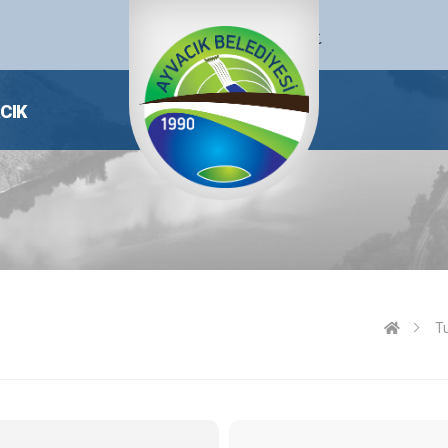
CIK
T