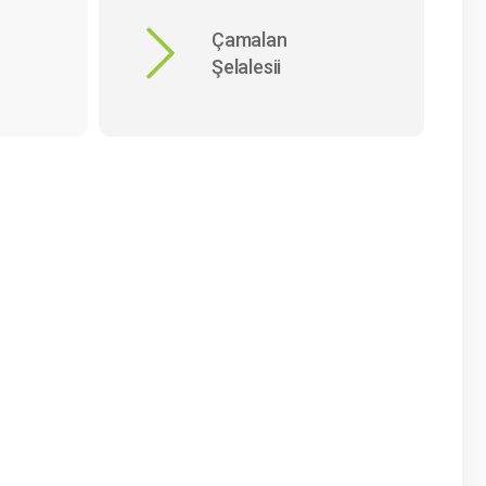
Çamalan
Şelalesii