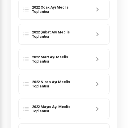
2022 Ocak Ayı Meclis
Toplantısı
2022 Şubat Ayı Meclis
Toplantısı
2022 Mart Ayı Meclis
Toplantısı
2022 Nisan Ayı Meclis
Toplantısı
2022 Mayıs Ayı Meclis
Toplantısı