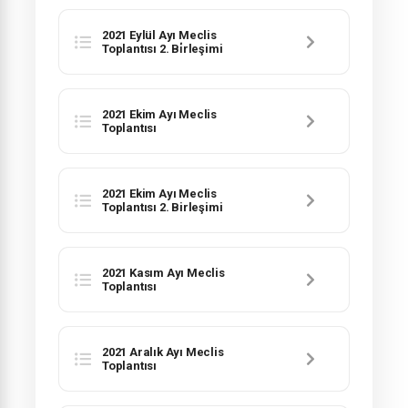
2021 Eylül Ayı Meclis
Toplantısı 2. Bi̇rleşimi
2021 Ekim Ayı Meclis
Toplantısı
2021 Ekim Ayı Meclis
Toplantısı 2. Birleşimi
2021 Kasım Ayı Meclis
Toplantısı
2021 Aralık Ayı Meclis
Toplantısı