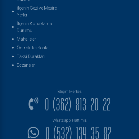
İlçenin Gezi ve Mesire
Yerleri
İlçenin Konaklama
Durumu
Mahalleler
Önemli Telefonlar
Taksi Durakları
Eczaneler
İletişim Merkezi
0 (362) 813 20 22
Whatsapp Hattımız
0 (532) 134 35 82