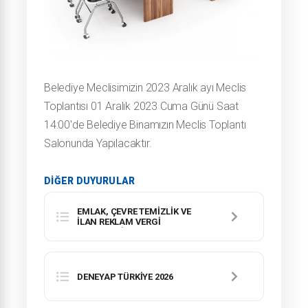
Belediye Meclisimizin 2023 Aralık ayı Meclis
Toplantısı 01 Aralık 2023 Cuma Günü Saat
14:00'de Belediye Binamızın Meclis Toplantı
Salonunda Yapılacaktır.
DIĞER DUYURULAR
EMLAK, ÇEVRE TEMİZLİK VE
İLAN REKLAM VERGİ
ÖDEMELERİ SON BAŞVURU
TARİHİ
DENEYAP TÜRKİYE 2026