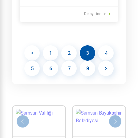
Detaylı İncele
1
2
3
4
5
6
7
8