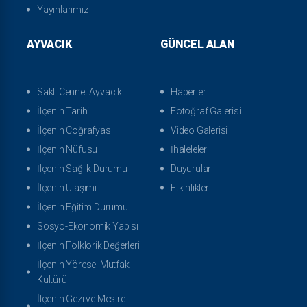
Yayınlarımız
AYVACIK
GÜNCEL ALAN
Saklı Cennet Ayvacık
Haberler
İlçenin Tarihi
Fotoğraf Galerisi
İlçenin Coğrafyası
Video Galerisi
İlçenin Nüfusu
İhaleleler
İlçenin Sağlık Durumu
Duyurular
İlçenin Ulaşımı
Etkinlikler
İlçenin Eğitim Durumu
Sosyo-Ekonomik Yapısı
İlçenin Folklorik Değerleri
İlçenin Yöresel Mutfak
Kültürü
İlçenin Gezi ve Mesire