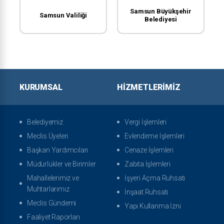
Samsun Büyükşehir
Samsun Valiliği
Belediyesi
KURUMSAL
HIZMETLERIMIZ
Belediyemiz
Vergi İşlemleri
Meclis Üyeleri
Evlendirme İşlemleri
Başkan Yardımcıları
Cenaze İşlemleri
Müdürlükler ve Birimler
Zabıta İşlemleri
Mahallelerimiz ve
İşyeri Açma Ruhsatı
Muhtarlarımız
İnşaat Ruhsatı
Meclis Gündemi
Yapı Kullanma İzni
Faaliyet Raporları