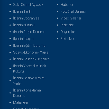
Saklı Cennet Ayvacık
Haberler
İlçenin Tarihi
Fotoğraf Galerisi
İlçenin Coğrafyası
Video Galerisi
İlçenin Nüfusu
İhaleleler
İlçenin Sağlık Durumu
Duyurular
İlçenin Ulaşımı
Etkinlikler
İlçenin Eğitim Durumu
Sosyo-Ekonomik Yapısı
İlçenin Folklorik Değerleri
İlçenin Yöresel Mutfak
Kültürü
İlçenin Gezi ve Mesire
Yerleri
İlçenin Konaklama
Durumu
Mahalleler