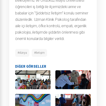
Belediyemiz ve Ondokuz Mayıs Üniversitesi
öğrencileri iş birliği ile ilçemizdeki anne ve
babalar için “Şiddetsiz İletişim” konulu seminer
düzenledik. Uzman Klinik Psikolog tarafından
aile içi iletişim, öfke kontrolü, empati, ergenlik
psikolojisi, iletişimde şiddetin önlenmesi gibi
önemli konularda bilgiler verildi.
#dünya
#iletişim
DIĞER GÖRSELLER