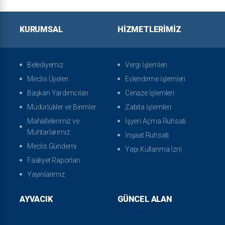
KURUMSAL
HIZMETLERIMIZ
Belediyemiz
Vergi İşlemleri
Meclis Üyeleri
Evlendirme İşlemleri
Başkan Yardımcıları
Cenaze İşlemleri
Müdürlükler ve Birimler
Zabıta İşlemleri
Mahallelerimiz ve
İşyeri Açma Ruhsatı
Muhtarlarımız
İnşaat Ruhsatı
Meclis Gündemi
Yapı Kullanma İzni
Faaliyet Raporları
Yayınlarımız
AYVACIK
GÜNCEL ALAN