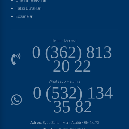
Önemli Telefonlar
Taksi Durakları
Eczaneler
İletişim Merkezi
0 (362) 813
20 22
Whatsapp Hattımız
0 (532) 134
35 82
Adres:
Eyüp Sultan Mah. Atatürk Blv. No:70