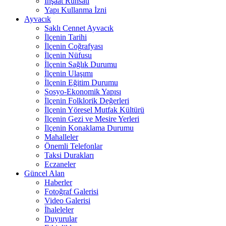
İnşaat Ruhsatı
Yapı Kullanma İzni
Ayvacık
Saklı Cennet Ayvacık
İlçenin Tarihi
İlçenin Coğrafyası
İlçenin Nüfusu
İlçenin Sağlık Durumu
İlçenin Ulaşımı
İlçenin Eğitim Durumu
Sosyo-Ekonomik Yapısı
İlçenin Folklorik Değerleri
İlçenin Yöresel Mutfak Kültürü
İlçenin Gezi ve Mesire Yerleri
İlçenin Konaklama Durumu
Mahalleler
Önemli Telefonlar
Taksi Durakları
Eczaneler
Güncel Alan
Haberler
Fotoğraf Galerisi
Video Galerisi
İhaleleler
Duyurular