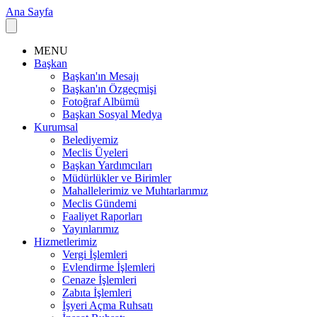
Ana Sayfa
MENU
Başkan
Başkan'ın Mesajı
Başkan'ın Özgeçmişi
Fotoğraf Albümü
Başkan Sosyal Medya
Kurumsal
Belediyemiz
Meclis Üyeleri
Başkan Yardımcıları
Müdürlükler ve Birimler
Mahallelerimiz ve Muhtarlarımız
Meclis Gündemi
Faaliyet Raporları
Yayınlarımız
Hizmetlerimiz
Vergi İşlemleri
Evlendirme İşlemleri
Cenaze İşlemleri
Zabıta İşlemleri
İşyeri Açma Ruhsatı