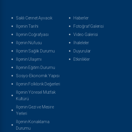
Saklı Cennet Ayvacık
Haberler
İlçenin Tarihi
Fotoğraf Galerisi
İlçenin Coğrafyası
Video Galerisi
İlçenin Nüfusu
İhaleleler
İlçenin Sağlık Durumu
Duyurular
İlçenin Ulaşımı
Etkinlikler
İlçenin Eğitim Durumu
Sosyo-Ekonomik Yapısı
İlçenin Folklorik Değerleri
İlçenin Yöresel Mutfak
Kültürü
İlçenin Gezi ve Mesire
Yerleri
İlçenin Konaklama
Durumu