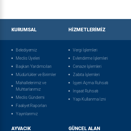
KURUMSAL
HIZMETLERIMIZ
Belediyemiz
Vergi İşlemleri
Meclis Üyeleri
Evlendirme İşlemleri
Başkan Yardımcıları
Cenaze İşlemleri
Müdürlükler ve Birimler
Zabıta İşlemleri
Mahallelerimiz ve
İşyeri Açma Ruhsatı
Muhtarlarımız
İnşaat Ruhsatı
Meclis Gündemi
Yapı Kullanma İzni
Faaliyet Raporları
Yayınlarımız
AYVACIK
GÜNCEL ALAN