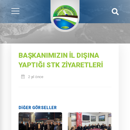
BAŞKANIMIZIN İL DIŞINA
YAPTIĞI STK ZİYARETLERİ
2 yıl önce
DIĞER GÖRSELLER