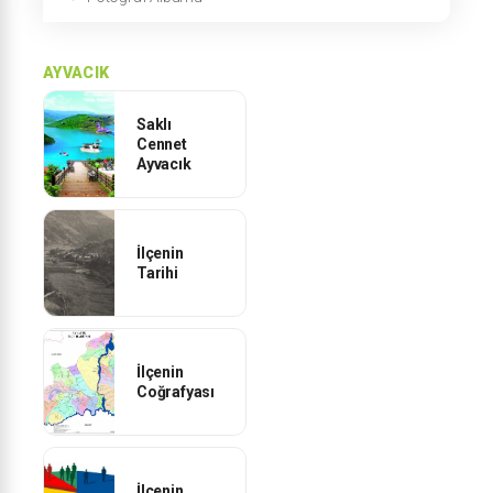
AYVACIK
Saklı
Cennet
Ayvacık
İlçenin
Tarihi
İlçenin
Coğrafyası
İlçenin