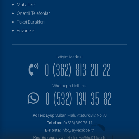
Mahalleler
Önemli Telefonlar
Taksi Durakları
Eczaneler
İletişim Merkezi
0 (362) 813 20 22
Whatsapp Hattımız
0 (532) 134 35 82
Adres:
Eyüp Sultan Mah. Atatürk Blv. No:70
Telefon:
0 (533) 389 75 11
E-Posta:
info@ayvacik.bel.tr
Kep Adresi:
ayvacikbelediye@hs01.kep.tr