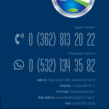
İletişim Merkezi
0 (362) 813 20 22
Whatsapp Hattımız
0 (532) 134 35 82
Adres:
Eyüp Sultan Mah. Atatürk Blv. No:70
Telefon:
0 (533) 389 75 11
E-Posta:
info@ayvacik.bel.tr
Kep Adresi:
ayvacikbelediye@hs01.kep.tr
Fax:
0 (362) 813 20 23