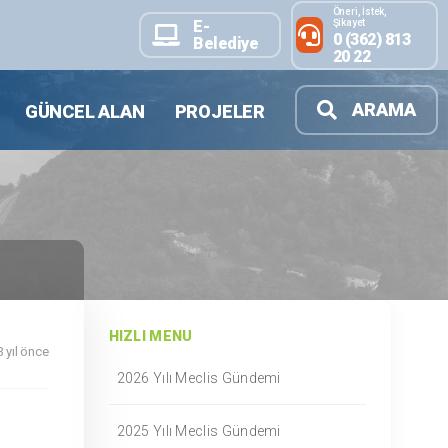
Öneri, İstek,
Şikayet
E-
0 (362) 813
Belediye
20 22
ARAMA
GÜNCEL ALAN
PROJELER
HIZLI MENU
3 yıl önce
2026 Yılı Meclis Gündemi
2025 Yılı Meclis Gündemi