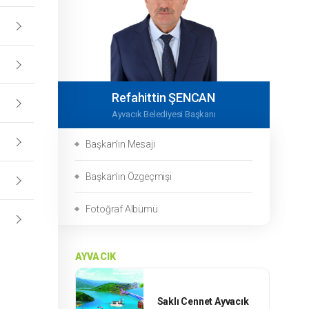
Refahittin ŞENCAN
Ayvacık Belediyesi Başkanı
Başkan'ın Mesajı
Başkan'ın Özgeçmişi
Fotoğraf Albümü
AYVACIK
Saklı Cennet Ayvacık