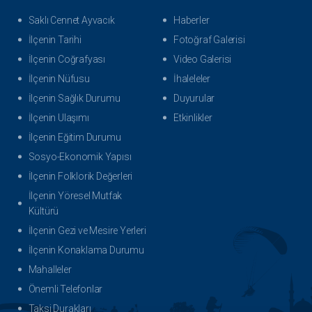
Saklı Cennet Ayvacık
Haberler
İlçenin Tarihi
Fotoğraf Galerisi
İlçenin Coğrafyası
Video Galerisi
İlçenin Nüfusu
İhaleleler
İlçenin Sağlık Durumu
Duyurular
İlçenin Ulaşımı
Etkinlikler
İlçenin Eğitim Durumu
Sosyo-Ekonomik Yapısı
İlçenin Folklorik Değerleri
İlçenin Yöresel Mutfak
Kültürü
İlçenin Gezi ve Mesire Yerleri
İlçenin Konaklama Durumu
Mahalleler
Önemli Telefonlar
Taksi Durakları