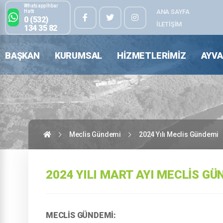
Whatsapp İhbar
ANA SAYFA
Hattı
0 (532)
İLETIŞIM
134 35 82
BAŞKAN
KURUMSAL
HIZMETLERIMIZ
AYVA
Meclis Gündemi
2024 Yılı Meclis Gündemi
2024 YILI MART AYI MECLIS GÜ
MECLİS GÜNDEMİ: