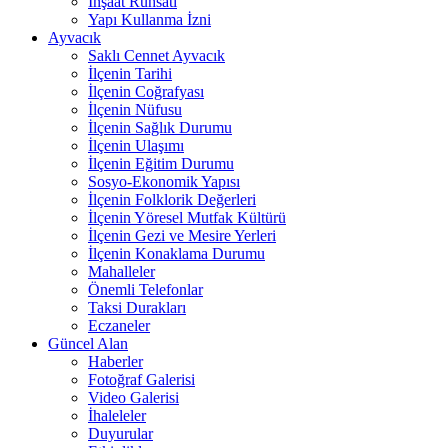
İnşaat Ruhsatı
Yapı Kullanma İzni
Ayvacık
Saklı Cennet Ayvacık
İlçenin Tarihi
İlçenin Coğrafyası
İlçenin Nüfusu
İlçenin Sağlık Durumu
İlçenin Ulaşımı
İlçenin Eğitim Durumu
Sosyo-Ekonomik Yapısı
İlçenin Folklorik Değerleri
İlçenin Yöresel Mutfak Kültürü
İlçenin Gezi ve Mesire Yerleri
İlçenin Konaklama Durumu
Mahalleler
Önemli Telefonlar
Taksi Durakları
Eczaneler
Güncel Alan
Haberler
Fotoğraf Galerisi
Video Galerisi
İhaleleler
Duyurular