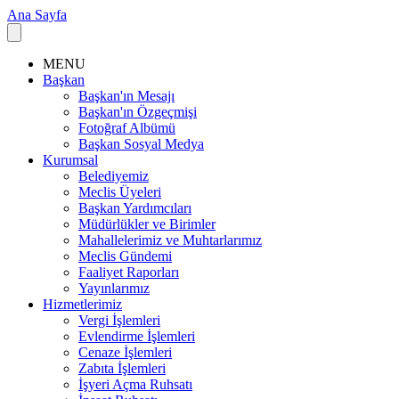
Ana Sayfa
MENU
Başkan
Başkan'ın Mesajı
Başkan'ın Özgeçmişi
Fotoğraf Albümü
Başkan Sosyal Medya
Kurumsal
Belediyemiz
Meclis Üyeleri
Başkan Yardımcıları
Müdürlükler ve Birimler
Mahallelerimiz ve Muhtarlarımız
Meclis Gündemi
Faaliyet Raporları
Yayınlarımız
Hizmetlerimiz
Vergi İşlemleri
Evlendirme İşlemleri
Cenaze İşlemleri
Zabıta İşlemleri
İşyeri Açma Ruhsatı