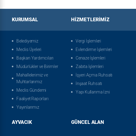
KURUMSAL
HIZMETLERIMIZ
Belediyemiz
Vergi İşlemleri
Meclis Üyeleri
Evlendirme İşlemleri
Başkan Yardımcıları
Cenaze İşlemleri
Müdürlükler ve Birimler
Zabıta İşlemleri
Mahallelerimiz ve
İşyeri Açma Ruhsatı
Muhtarlarımız
İnşaat Ruhsatı
Meclis Gündemi
Yapı Kullanma İzni
Faaliyet Raporları
Yayınlarımız
AYVACIK
GÜNCEL ALAN