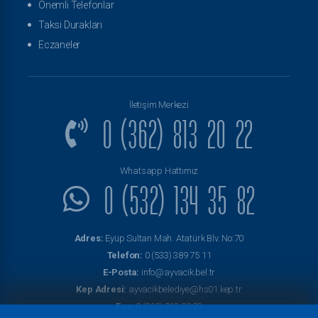
Önemli Telefonlar
Taksi Durakları
Eczaneler
İletişim Merkezi
0 (362) 813 20 22
Whatsapp Hattımız
0 (532) 134 35 82
Adres:
Eyüp Sultan Mah. Atatürk Blv. No:70
Telefon:
0 (533) 389 75 11
E-Posta:
info@ayvacik.bel.tr
Kep Adresi:
ayvacikbelediye@hs01.kep.tr
Fax:
0 (362) 813 20 23