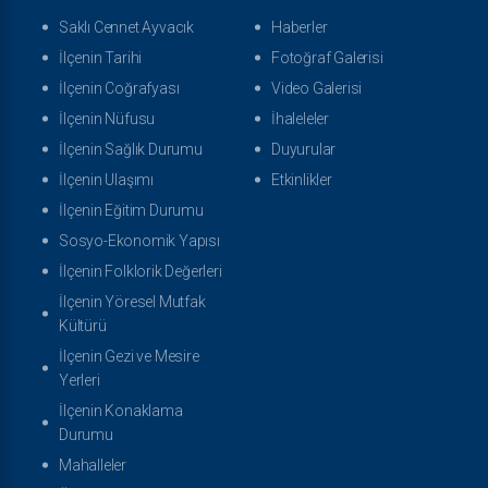
Saklı Cennet Ayvacık
Haberler
İlçenin Tarihi
Fotoğraf Galerisi
İlçenin Coğrafyası
Video Galerisi
İlçenin Nüfusu
İhaleleler
İlçenin Sağlık Durumu
Duyurular
İlçenin Ulaşımı
Etkinlikler
İlçenin Eğitim Durumu
Sosyo-Ekonomik Yapısı
İlçenin Folklorik Değerleri
İlçenin Yöresel Mutfak
Kültürü
İlçenin Gezi ve Mesire
Yerleri
İlçenin Konaklama
Durumu
Mahalleler