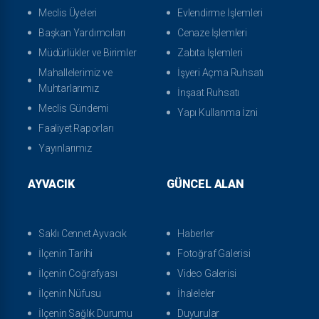
Meclis Üyeleri
Evlendirme İşlemleri
Başkan Yardımcıları
Cenaze İşlemleri
Müdürlükler ve Birimler
Zabıta İşlemleri
Mahallelerimiz ve
İşyeri Açma Ruhsatı
Muhtarlarımız
İnşaat Ruhsatı
Meclis Gündemi
Yapı Kullanma İzni
Faaliyet Raporları
Yayınlarımız
AYVACIK
GÜNCEL ALAN
Saklı Cennet Ayvacık
Haberler
İlçenin Tarihi
Fotoğraf Galerisi
İlçenin Coğrafyası
Video Galerisi
İlçenin Nüfusu
İhaleleler
İlçenin Sağlık Durumu
Duyurular