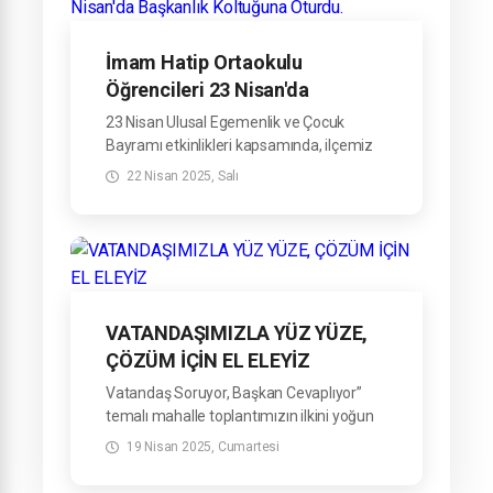
İmam Hatip Ortaokulu
Öğrencileri 23 Nisan'da
Başkanlık Koltuğuna Oturdu.
23 Nisan Ulusal Egemenlik ve Çocuk
Bayramı etkinlikleri kapsamında, ilçemiz
İmam Hatip Ortaokulu öğrencileri
22 Nisan 2025, Salı
Belediyemizi ziyaret etti.
VATANDAŞIMIZLA YÜZ YÜZE,
ÇÖZÜM İÇİN EL ELEYİZ
Vatandaş Soruyor, Başkan Cevaplıyor”
temalı mahalle toplantımızın ilkini yoğun
katılımla gerçekleştirdik.
19 Nisan 2025, Cumartesi
Karağaç, Terice, Yeniköy, Zafer, Döngel,
Döngelyatak, Tiryakioğlu ve Gürçam