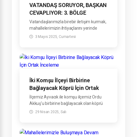
VATANDAŞ SORUYOR, BAŞKAN
CEVAPLIYOR: 3. BÖLGE
TOPLANTISI
Vatandaşlarımızla birebir iletişim kurmak,
GERÇEKLEŞTİRİLDİ
mahallelerimizin ihtiyaçlarını yerinde
tespit etmek ve çözüm üretmek amacıyla
3 Mayıs 2025, Cumartesi
düzenlediğimiz “Vatandaş Soruyor,
Başkan Cevaplıyor” buluşmalarımızın 3.
bölge toplantısını gerçekleştirdik.
İki Komşu İlçeyi Birbirine
Bağlayacak Köprü İçin Ortak
İnceleme
İlçemiz Ayvacık ile komşu ilçemiz Ordu
Akkuş’u birbirine bağlayacak olan köprü
projesi kapsamında, Kapaklık Mahallemiz
29 Nisan 2025, Salı
ile Akkuş ilçesine bağlı Çökek Mahallesi
arasındaki güzergâhta saha incelemesi
gerçekleştirildi.