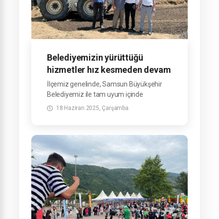
Belediyemizin yürüttüğü
hizmetler hız kesmeden devam
ediyor.
İlçemiz genelinde, Samsun Büyükşehir
Belediyemiz ile tam uyum içinde
yürüttüğümüz hizmetler hız kesmeden
18 Haziran 2025, Çarşamba
devam ediyor.