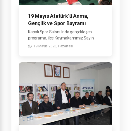
19 Mayıs Atatürk’ü Anma,
Gençlik ve Spor Bayramı
ilçemizde coşkuyla kutlandı
Kapalı Spor Salonu’nda gerçekleşen
programa, İlçe Kaymakamımız Sayın
Mehmet Emre Yıldız, Belediye Başkanımız
19 Mayıs 2025, Pazartesi
Sayın Refahittin Şencan ve ilçe protokolü
katılım sağladı.