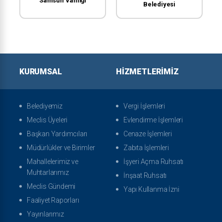
Samsun Valiliği
Belediyesi
KURUMSAL
HIZMETLERIMIZ
Belediyemiz
Vergi İşlemleri
Meclis Üyeleri
Evlendirme İşlemleri
Başkan Yardımcıları
Cenaze İşlemleri
Müdürlükler ve Birimler
Zabıta İşlemleri
Mahallelerimiz ve
İşyeri Açma Ruhsatı
Muhtarlarımız
İnşaat Ruhsatı
Meclis Gündemi
Yapı Kullanma İzni
Faaliyet Raporları
Yayınlarımız