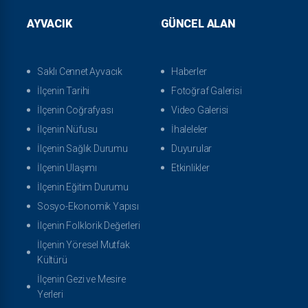
AYVACIK
GÜNCEL ALAN
Saklı Cennet Ayvacık
Haberler
İlçenin Tarihi
Fotoğraf Galerisi
İlçenin Coğrafyası
Video Galerisi
İlçenin Nüfusu
İhaleleler
İlçenin Sağlık Durumu
Duyurular
İlçenin Ulaşımı
Etkinlikler
İlçenin Eğitim Durumu
Sosyo-Ekonomik Yapısı
İlçenin Folklorik Değerleri
İlçenin Yöresel Mutfak
Kültürü
İlçenin Gezi ve Mesire
Yerleri