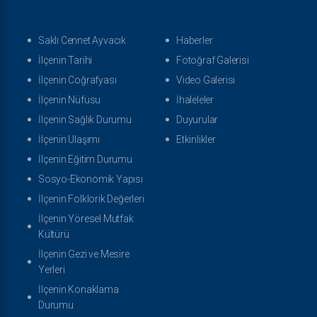
Saklı Cennet Ayvacık
Haberler
İlçenin Tarihi
Fotoğraf Galerisi
İlçenin Coğrafyası
Video Galerisi
İlçenin Nüfusu
İhaleleler
İlçenin Sağlık Durumu
Duyurular
İlçenin Ulaşımı
Etkinlikler
İlçenin Eğitim Durumu
Sosyo-Ekonomik Yapısı
İlçenin Folklorik Değerleri
İlçenin Yöresel Mutfak
Kültürü
İlçenin Gezi ve Mesire
Yerleri
İlçenin Konaklama
Durumu