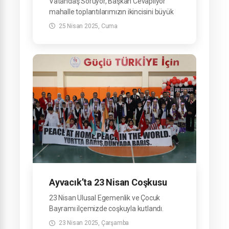
Vatandaş Soruyor, Başkan Cevaplıyor”
mahalle toplantılarımızın ikincisini büyük
bir katılımla gerçekleştirdik.
25 Nisan 2025, Cuma
Ayvacık’ta 23 Nisan Coşkusu
23 Nisan Ulusal Egemenlik ve Çocuk
Bayramı ilçemizde coşkuyla kutlandı.
23 Nisan 2025, Çarşamba