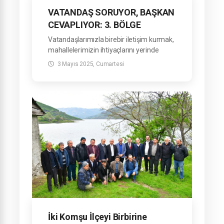
VATANDAŞ SORUYOR, BAŞKAN
CEVAPLIYOR: 3. BÖLGE
TOPLANTISI
Vatandaşlarımızla birebir iletişim kurmak,
GERÇEKLEŞTİRİLDİ
mahallelerimizin ihtiyaçlarını yerinde
tespit etmek ve çözüm üretmek amacıyla
3 Mayıs 2025, Cumartesi
düzenlediğimiz “Vatandaş Soruyor,
Başkan Cevaplıyor” buluşmalarımızın 3.
bölge toplantısını gerçekleştirdik.
İki Komşu İlçeyi Birbirine