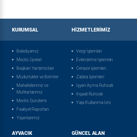
KURUMSAL
HIZMETLERIMIZ
Belediyemiz
Vergi İşlemleri
Meclis Üyeleri
Evlendirme İşlemleri
Başkan Yardımcıları
Cenaze İşlemleri
Müdürlükler ve Birimler
Zabıta İşlemleri
Mahallelerimiz ve
İşyeri Açma Ruhsatı
Muhtarlarımız
İnşaat Ruhsatı
Meclis Gündemi
Yapı Kullanma İzni
Faaliyet Raporları
Yayınlarımız
AYVACIK
GÜNCEL ALAN