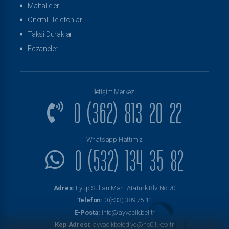
Mahalleler
Önemli Telefonlar
Taksi Durakları
Eczaneler
İletişim Merkezi
0 (362) 813 20 22
Whatsapp Hattımız
0 (532) 134 35 82
Adres:
Eyüp Sultan Mah. Atatürk Blv. No:70
Telefon:
0 (533) 389 75 11
E-Posta:
info@ayvacik.bel.tr
Kep Adresi:
ayvacikbelediye@hs01.kep.tr