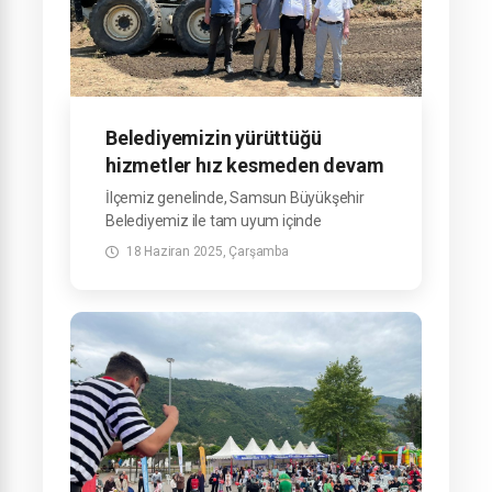
Belediyemizin yürüttüğü
hizmetler hız kesmeden devam
ediyor.
İlçemiz genelinde, Samsun Büyükşehir
Belediyemiz ile tam uyum içinde
yürüttüğümüz hizmetler hız kesmeden
18 Haziran 2025, Çarşamba
devam ediyor.