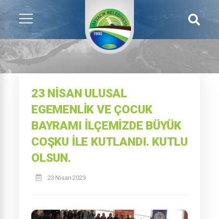
23 NISAN ULUSAL
EGEMENLIK VE ÇOCUK
BAYRAMI İLÇEMIZDE BÜYÜK
COŞKU ILE KUTLANDI. KUTLU
OLSUN.
23 Nisan 2023