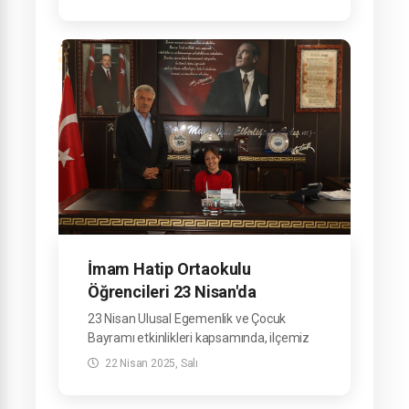
İmam Hatip Ortaokulu
Öğrencileri 23 Nisan'da
Başkanlık Koltuğuna Oturdu.
23 Nisan Ulusal Egemenlik ve Çocuk
Bayramı etkinlikleri kapsamında, ilçemiz
İmam Hatip Ortaokulu öğrencileri
22 Nisan 2025, Salı
Belediyemizi ziyaret etti.