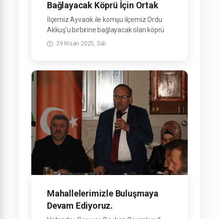
Bağlayacak Köprü İçin Ortak
İnceleme
İlçemiz Ayvacık ile komşu ilçemiz Ordu
Akkuş’u birbirine bağlayacak olan köprü
projesi kapsamında, Kapaklık Mahallemiz
29 Nisan 2025, Salı
ile Akkuş ilçesine bağlı Çökek Mahallesi
arasındaki güzergâhta saha incelemesi
gerçekleştirildi.
Mahallelerimizle Buluşmaya
Devam Ediyoruz.