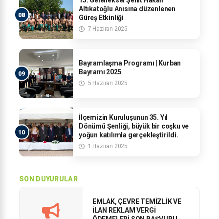
15. Geleneksel Şehit Hakan
Altıkatoğlu Anısına düzenlenen
Güreş Etkinliği
7 Haziran 2025
Bayramlaşma Programı | Kurban
Bayramı 2025
5 Haziran 2025
İlçemizin Kuruluşunun 35. Yıl
Dönümü Şenliği, büyük bir coşku ve
yoğun katılımla gerçekleştirildi.
1 Haziran 2025
SON DUYURULAR
EMLAK, ÇEVRE TEMİZLİK VE
İLAN REKLAM VERGİ
ÖDEMELERİ SON BAŞVURU