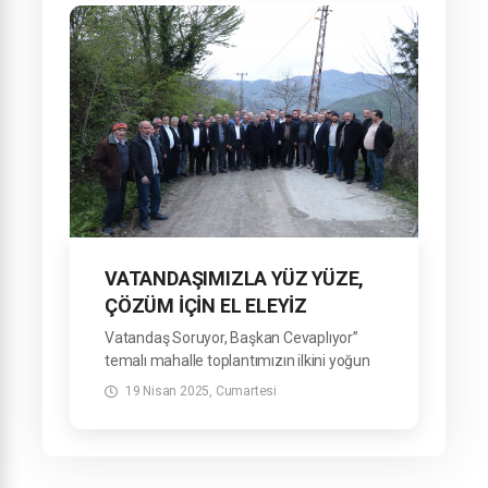
VATANDAŞIMIZLA YÜZ YÜZE,
ÇÖZÜM İÇİN EL ELEYİZ
Vatandaş Soruyor, Başkan Cevaplıyor”
temalı mahalle toplantımızın ilkini yoğun
katılımla gerçekleştirdik.
19 Nisan 2025, Cumartesi
Karağaç, Terice, Yeniköy, Zafer, Döngel,
Döngelyatak, Tiryakioğlu ve Gürçam
Mahallelerimizi kapsayan programda
vatandaşlarımızla bir araya geldik.