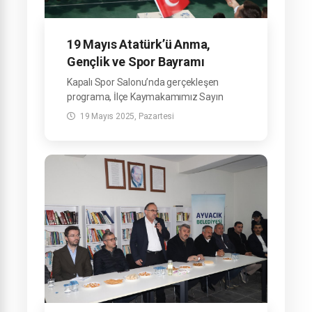
19 Mayıs Atatürk’ü Anma,
Gençlik ve Spor Bayramı
ilçemizde coşkuyla kutlandı
Kapalı Spor Salonu’nda gerçekleşen
programa, İlçe Kaymakamımız Sayın
Mehmet Emre Yıldız, Belediye Başkanımız
19 Mayıs 2025, Pazartesi
Sayın Refahittin Şencan ve ilçe protokolü
katılım sağladı.