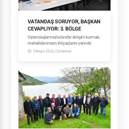
VATANDAŞ SORUYOR, BAŞKAN
CEVAPLIYOR: 3. BÖLGE
TOPLANTISI
Vatandaşlarımızla birebir iletişim kurmak,
GERÇEKLEŞTİRİLDİ
mahallelerimizin ihtiyaçlarını yerinde
tespit etmek ve çözüm üretmek amacıyla
3 Mayıs 2025, Cumartesi
düzenlediğimiz “Vatandaş Soruyor,
Başkan Cevaplıyor” buluşmalarımızın 3.
bölge toplantısını gerçekleştirdik.