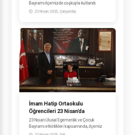
Bayramı ilçemizde coşkuyla kutlandı.
23 Nisan 2025, Çarşamba
İmam Hatip Ortaokulu
Öğrencileri 23 Nisan'da
Başkanlık Koltuğuna Oturdu.
23 Nisan Ulusal Egemenlik ve Çocuk
Bayramı etkinlikleri kapsamında, ilçemiz
İmam Hatip Ortaokulu öğrencileri
22 Nisan 2025, Salı