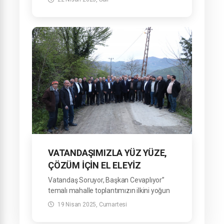
Belediyemizi ziyaret etti.
VATANDAŞIMIZLA YÜZ YÜZE,
ÇÖZÜM İÇİN EL ELEYİZ
Vatandaş Soruyor, Başkan Cevaplıyor”
temalı mahalle toplantımızın ilkini yoğun
katılımla gerçekleştirdik.
19 Nisan 2025, Cumartesi
Karağaç, Terice, Yeniköy, Zafer, Döngel,
Döngelyatak, Tiryakioğlu ve Gürçam