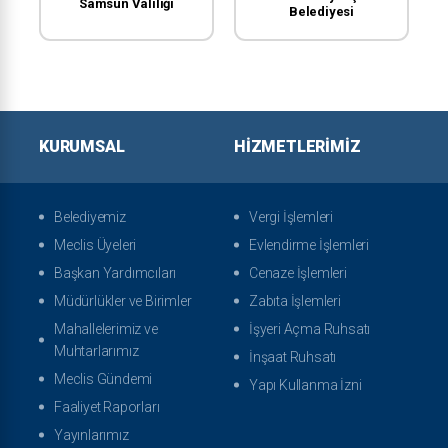
Samsun Valiliği
Belediyesi
KURUMSAL
HIZMETLERIMIZ
Belediyemiz
Vergi İşlemleri
Meclis Üyeleri
Evlendirme İşlemleri
Başkan Yardımcıları
Cenaze İşlemleri
Müdürlükler ve Birimler
Zabıta İşlemleri
Mahallelerimiz ve
İşyeri Açma Ruhsatı
Muhtarlarımız
İnşaat Ruhsatı
Meclis Gündemi
Yapı Kullanma İzni
Faaliyet Raporları
Yayınlarımız