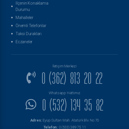
İlçenin Konaklama
Durumu
Mahalleler
Önemli Telefonlar
Taksi Durakları
Eczaneler
İletişim Merkezi
0 (362) 813 20 22
Whatsapp Hattımız
0 (532) 134 35 82
Adres:
Eyüp Sultan Mah. Atatürk Blv. No:70
Telefon:
0 (533) 389 75 11