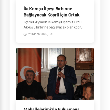
İki Komşu İlçeyi Birbirine
Bağlayacak Köprü İçin Ortak
İnceleme
İlçemiz Ayvacık ile komşu ilçemiz Ordu
Akkuş’u birbirine bağlayacak olan köprü
projesi kapsamında, Kapaklık Mahallemiz
29 Nisan 2025, Salı
ile Akkuş ilçesine bağlı Çökek Mahallesi
arasındaki güzergâhta saha incelemesi
gerçekleştirildi.
Mahallelerimizle Buluşmaya