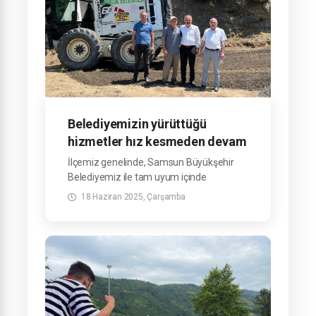
Belediyemizin yürüttüğü
hizmetler hız kesmeden devam
ediyor.
İlçemiz genelinde, Samsun Büyükşehir
Belediyemiz ile tam uyum içinde
yürüttüğümüz hizmetler hız kesmeden
18 Haziran 2025, Çarşamba
devam ediyor.