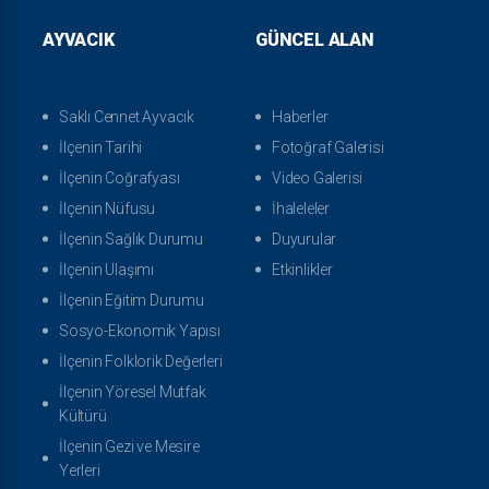
AYVACIK
GÜNCEL ALAN
Saklı Cennet Ayvacık
Haberler
İlçenin Tarihi
Fotoğraf Galerisi
İlçenin Coğrafyası
Video Galerisi
İlçenin Nüfusu
İhaleleler
İlçenin Sağlık Durumu
Duyurular
İlçenin Ulaşımı
Etkinlikler
İlçenin Eğitim Durumu
Sosyo-Ekonomik Yapısı
İlçenin Folklorik Değerleri
İlçenin Yöresel Mutfak
Kültürü
İlçenin Gezi ve Mesire
Yerleri